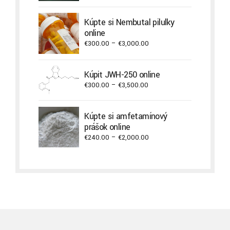
range:
€240.00
Kúpte si Nembutal pilulky
through
online
€2,000.00
Price
€
300.00
–
€
3,000.00
range:
€300.00
Kúpiť JWH-250 online
through
Price
€
300.00
–
€
3,500.00
€3,000.00
range:
€300.00
Kúpte si amfetamínový
through
prášok online
€3,500.00
Price
€
240.00
–
€
2,000.00
range:
€240.00
through
€2,000.00