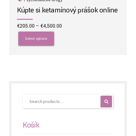
Kúpte si ketamínový prášok online
Price
€
205.00
–
€
4,500.00
range:
This
€205.00
product
Select options
through
has
€4,500.00
multiple
variants.
The
options
may
be
chosen
on
the
product
page
Košík