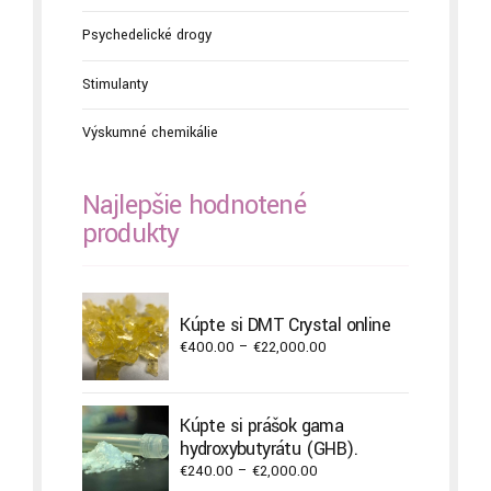
Psychedelické drogy
Stimulanty
Výskumné chemikálie
Najlepšie hodnotené
produkty
Kúpte si DMT Crystal online
Price
€
400.00
–
€
22,000.00
range:
€400.00
through
Kúpte si prášok gama
€22,000.00
hydroxybutyrátu (GHB).
Price
€
240.00
–
€
2,000.00