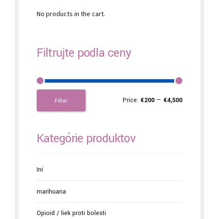
No products in the cart.
Filtrujte podľa ceny
Price:
€200
—
€4,500
Filter
Kategórie produktov
Iní
marihuana
Opioid / liek proti bolesti