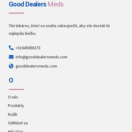
Good Dealers
Meds
Tím lekárov, ktorí sa snažia zabezpečiť, aby ste dostali tú
najlepšiu liečbu.
+31645886273
info@gooddealersmeds.com
gooddealersmeds.com
O
O nás
Produkty
Košík
Odhlásiť sa
Môj účet