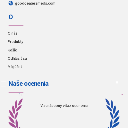
gooddealersmeds.com
O
O nás
Produkty
Košík
Odhlásiť sa
Môj účet
Naše ocenenia
Viacnásobný víťaz ocenenia