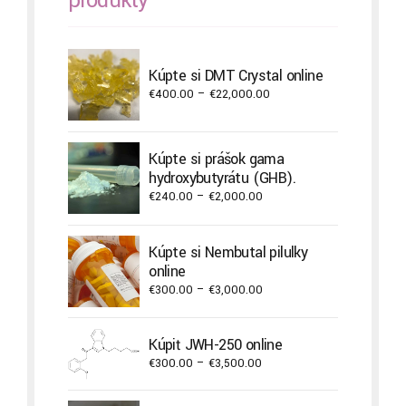
Kúpte si DMT Crystal online
Price
€
400.00
–
€
22,000.00
range:
€400.00
through
Kúpte si prášok gama
€22,000.00
hydroxybutyrátu (GHB).
Price
€
240.00
–
€
2,000.00
range:
€240.00
Kúpte si Nembutal pilulky
through
online
€2,000.00
Price
€
300.00
–
€
3,000.00
range:
€300.00
Kúpiť JWH-250 online
through
Price
€
300.00
–
€
3,500.00
€3,000.00
range:
€300.00