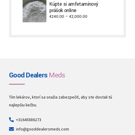
Kúpte si amfetamínový
through
prášok online
€3,500.00
Price
€
240.00
–
€
2,000.00
range:
€240.00
through
€2,000.00
Good Dealers
Meds
Tím lekárov, ktorí sa snažia zabezpečiť, aby ste dostali tú
najlepšiu liečbu.
+31645886273
info@gooddealersmeds.com