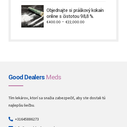
€500.00
through
Objednajte si práškový kokaín
€2,000.00
online s čistotou 98,8 %.
Price
€
400.00
–
€
22,000.00
range:
€400.00
through
€22,000.00
Good Dealers
Meds
Tím lekárov, ktorí sa snažia zabezpečiť, aby ste dostali tú
najlepšiu liečbu.
+31645886273