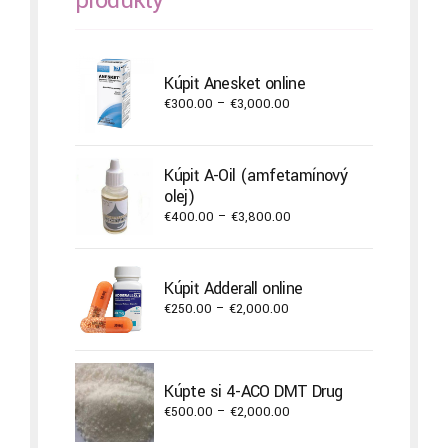
Kúpiť Anesket online
Price
€
300.00
–
€
3,000.00
range:
€300.00
through
Kúpiť A-Oil (amfetamínový
€3,000.00
olej)
Price
€
400.00
–
€
3,800.00
range:
€400.00
through
Kúpiť Adderall online
€3,800.00
Price
€
250.00
–
€
2,000.00
range:
€250.00
through
Kúpte si 4-ACO DMT Drug
€2,000.00
Price
€
500.00
–
€
2,000.00
range: