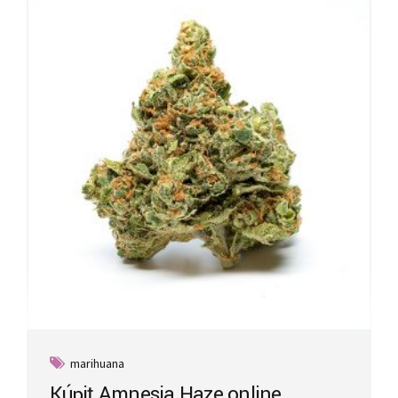
marihuana
Kúpiť Amnesia Haze online