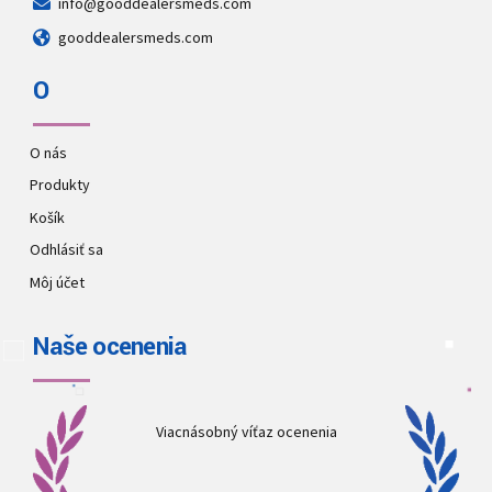
info@gooddealersmeds.com
gooddealersmeds.com
O
O nás
Produkty
Košík
Odhlásiť sa
Môj účet
Naše ocenenia
Viacnásobný víťaz ocenenia