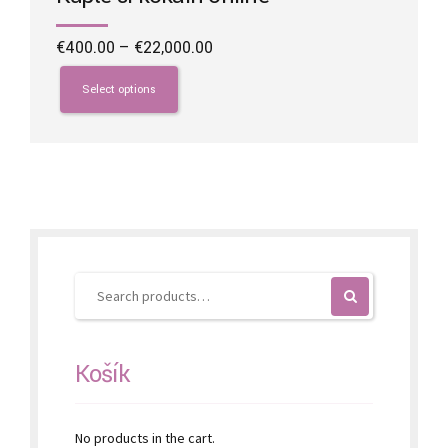
Price
€
400.00
–
€
22,000.00
range:
This
€400.00
product
Select options
through
has
€22,000.00
multiple
variants.
The
options
may
be
chosen
on
the
product
page
Košík
No products in the cart.