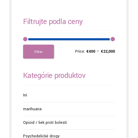
Filtrujte podľa ceny
Price:
€400
—
€22,000
Filter
Kategórie produktov
Iní
marihuana
Opioid / liek proti bolesti
Psychedelické drogy