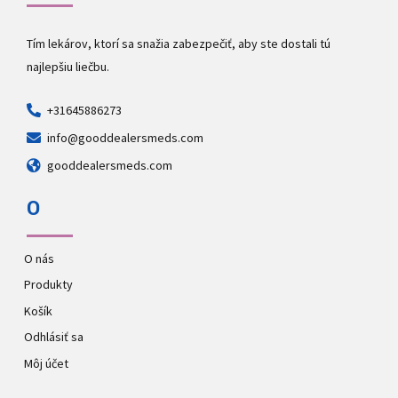
Tím lekárov, ktorí sa snažia zabezpečiť, aby ste dostali tú
najlepšiu liečbu.
+31645886273
info@gooddealersmeds.com
gooddealersmeds.com
O
O nás
Produkty
Košík
Odhlásiť sa
Môj účet