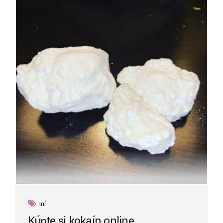
Iní
Kúpte si kokaín online