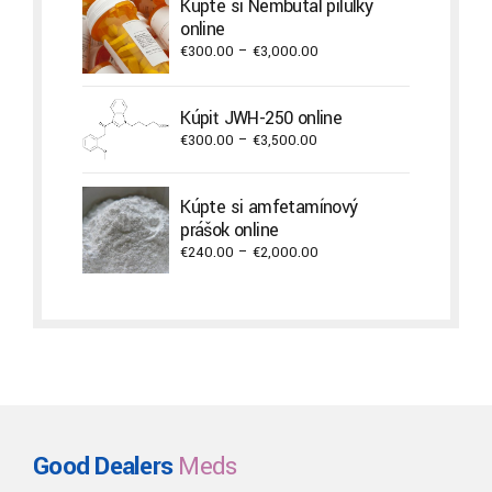
Kúpte si Nembutal pilulky
through
online
€2,000.00
Price
€
300.00
–
€
3,000.00
range:
€300.00
Kúpiť JWH-250 online
through
Price
€
300.00
–
€
3,500.00
€3,000.00
range:
€300.00
Kúpte si amfetamínový
through
prášok online
€3,500.00
Price
€
240.00
–
€
2,000.00
range:
€240.00
through
€2,000.00
Good Dealers
Meds