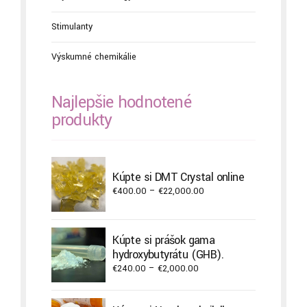
Stimulanty
Výskumné chemikálie
Najlepšie hodnotené
produkty
Kúpte si DMT Crystal online
Price
€
400.00
–
€
22,000.00
range:
€400.00
through
Kúpte si prášok gama
€22,000.00
hydroxybutyrátu (GHB).
Price
€
240.00
–
€
2,000.00
range:
€240.00