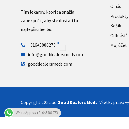
O nás
Tím lekárov, ktorí sa snažia
Produkty
zabezpečiť, aby ste dostali tú
Košík
najlepšiu liečbu.
Odhlásiť 
+31645886273
Môj účet
info@gooddealersmeds.com
gooddealersmeds.com
Copyright 2022 od
Good Dealers Meds
. Všetky práva v
WhatsApp us +31645886273