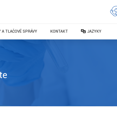
 A TLAČOVÉ SPRÁVY
KONTAKT
JAZYKY
DA – Dansk
DE – Deutsch
EN – English
ES – Español
te
FR – Français
FI – Suomi
IT – Italiano
NO – Norsk bokm