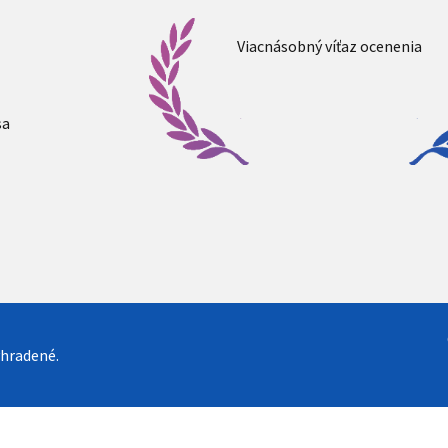
Viacnásobný víťaz ocenenia
sa
yhradené.