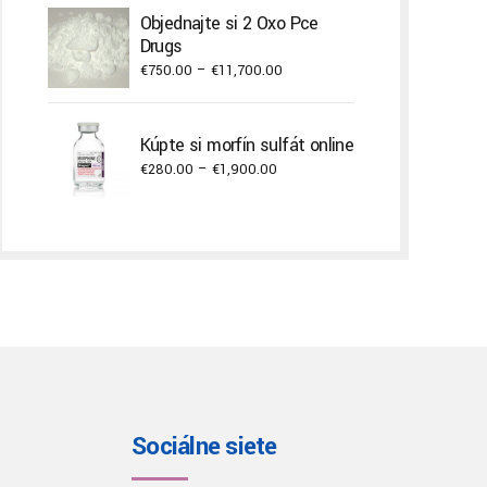
€300.00
Objednajte si 2 Oxo Pce
through
Drugs
€3,000.00
Price
€
750.00
–
€
11,700.00
range:
€750.00
Kúpte si morfín sulfát online
through
Price
€
280.00
–
€
1,900.00
€11,700.00
range:
€280.00
through
€1,900.00
Sociálne siete