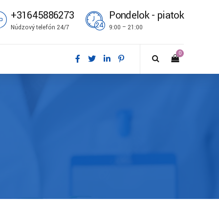
+31645886273
Pondelok - piatok
Núdzový telefón 24/7
9:00 – 21:00
0
ål