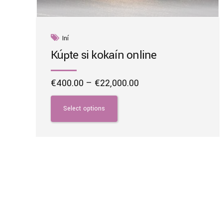
Iní
Kúpte si kokaín online
Price
€
400.00
–
€
22,000.00
range:
This
€400.00
product
Select options
through
has
€22,000.00
multiple
variants.
The
options
may
be
chosen
on