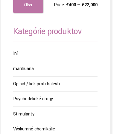
Price:
€400
—
€22,000
Filter
Kategórie produktov
Iní
marihuana
Opioid / liek proti bolesti
Psychedelické drogy
Stimulanty
Výskumné chemikálie