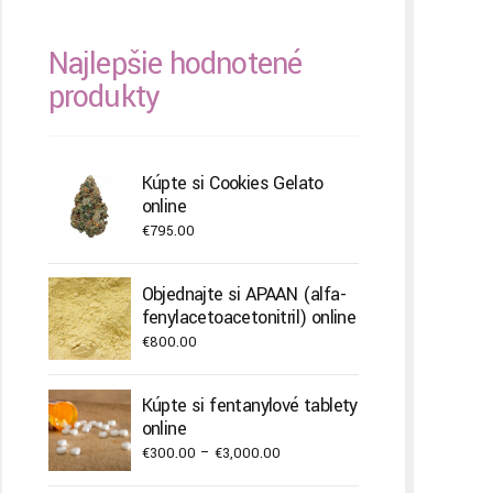
Najlepšie hodnotené
produkty
Kúpte si Cookies Gelato
online
€
795.00
Objednajte si APAAN (alfa-
fenylacetoacetonitril) online
€
800.00
Kúpte si fentanylové tablety
online
Price
€
300.00
–
€
3,000.00
range: