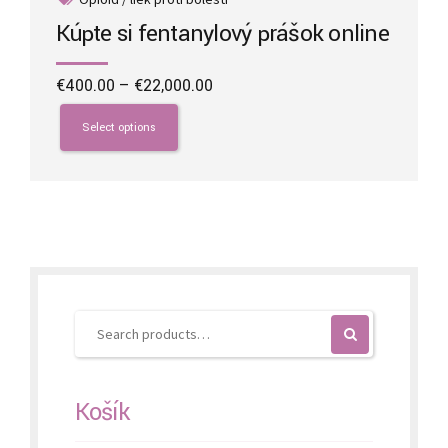
Kúpte si fentanylový prášok online
Price
€
400.00
–
€
22,000.00
range:
This
€400.00
product
Select options
through
has
€22,000.00
multiple
variants.
The
options
may
be
chosen
on
the
product
page
Košík