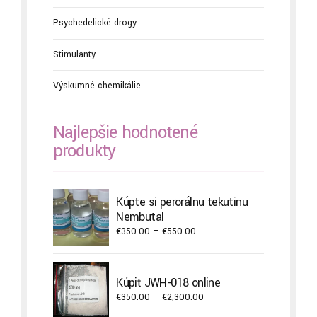
Psychedelické drogy
Stimulanty
Výskumné chemikálie
Najlepšie hodnotené
produkty
Kúpte si perorálnu tekutinu
Nembutal
Price
€
350.00
–
€
550.00
range:
€350.00
through
Kúpiť JWH-018 online
€550.00
Price
€
350.00
–
€
2,300.00
range: