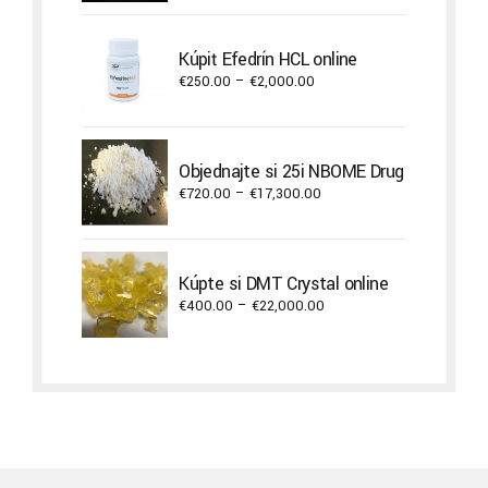
€350.00
through
Kúpiť Efedrín HCL online
€2,300.00
Price
€
250.00
–
€
2,000.00
range:
€250.00
through
Objednajte si 25i NBOME Drug
€2,000.00
Price
€
720.00
–
€
17,300.00
range:
€720.00
through
Kúpte si DMT Crystal online
€17,300.00
Price
€
400.00
–
€
22,000.00
range:
€400.00
through
€22,000.00