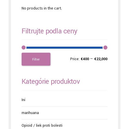
No products in the cart.
Filtrujte podľa ceny
Price:
€400
—
€22,000
Filter
Kategórie produktov
Iní
marihuana
Opioid / liek proti bolesti