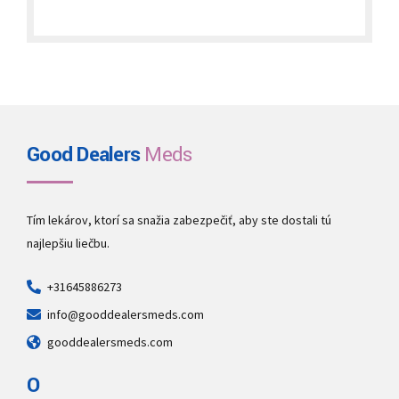
€240.00
through
€2,000.00
Good Dealers
Meds
Tím lekárov, ktorí sa snažia zabezpečiť, aby ste dostali tú
najlepšiu liečbu.
+31645886273
info@gooddealersmeds.com
gooddealersmeds.com
O