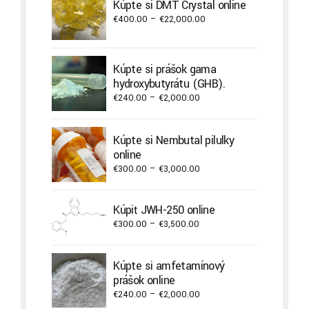
Kúpte si DMT Crystal online
Price
€
400.00
–
€
22,000.00
range:
€400.00
through
Kúpte si prášok gama
€22,000.00
hydroxybutyrátu (GHB).
Price
€
240.00
–
€
2,000.00
range:
€240.00
Kúpte si Nembutal pilulky
through
online
€2,000.00
Price
€
300.00
–
€
3,000.00
range:
€300.00
Kúpiť JWH-250 online
through
Price
€
300.00
–
€
3,500.00
€3,000.00
range:
€300.00
Kúpte si amfetamínový
through
prášok online
€3,500.00
Price
€
240.00
–
€
2,000.00
range: