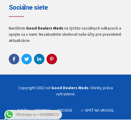
Sociálne siete
Navštívte
Good Dealers Meds
na týchto sociálnych odkazoch a
spojte sa s nami. Nezabudnite sledovať naše účty pre pravidelné
aktualizácie.
Copyright 2022 od
Good Dealers Meds
. Všetky práva
vyhradené.
O NÁS
NOVINKY
OBCHOD
SPÄŤ NA VRCHOL
WhatsApp us +31645886273