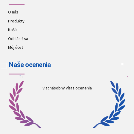
O nás
Produkty
Košík
Odhlásiť sa
Môj účet
Naše ocenenia
Viacnásobný víťaz ocenenia