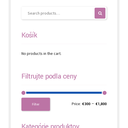
chosen
on
the
product
page
Košík
No products in the cart.
Filtrujte podľa ceny
Price:
€300
—
€1,800
Filter
Kategórie produktov