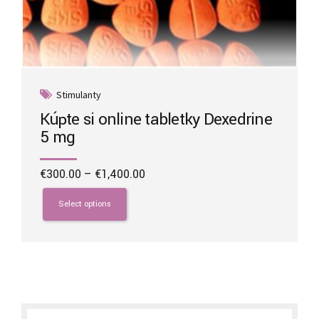
Stimulanty
Kúpte si online tabletky Dexedrine
5 mg
Price
€
300.00
–
€
1,400.00
range:
This
€300.00
product
Select options
through
has
€1,400.00
multiple
variants.
The
options
may
be