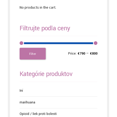
No products in the cart.
Filtrujte podľa ceny
Price:
€790
—
€800
Filter
Kategórie produktov
Iní
marihuana
Opioid / liek proti bolesti