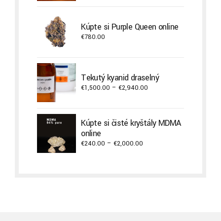
Kúpte si Purple Queen online
€
780.00
Tekutý kyanid draselný
Price
€
1,500.00
–
€
2,940.00
range:
€1,500.00
through
Kúpte si čisté kryštály MDMA
€2,940.00
online
Price
€
240.00
–
€
2,000.00
range:
€240.00
through
€2,000.00