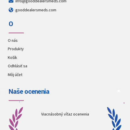
info@gooddealersmeds.com
gooddealersmeds.com
O
O nás
Produkty
Košík
Odhlásiť sa
Môj účet
Naše ocenenia
Viacnásobný víťaz ocenenia