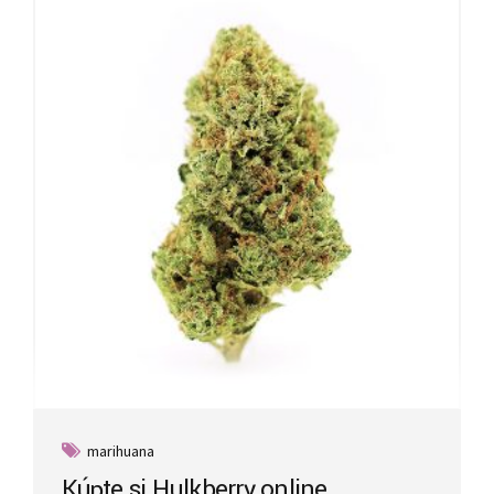
marihuana
Kúpte si Hulkberry online