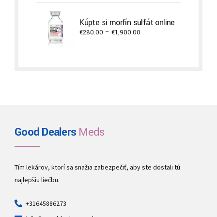
€750.00
through
Kúpte si morfín sulfát online
€11,700.00
Price
€
280.00
–
€
1,900.00
range:
€280.00
through
€1,900.00
Good Dealers
Meds
Tím lekárov, ktorí sa snažia zabezpečiť, aby ste dostali tú
najlepšiu liečbu.
+31645886273