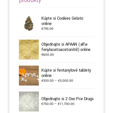
Kúpte si Cookies Gelato
online
€
795.00
Objednajte si APAAN (alfa-
fenylacetoacetonitril) online
€
800.00
Kúpte si fentanylové tablety
online
Price
€
300.00
–
€
3,000.00
range:
€300.00
through
Objednajte si 2 Oxo Pce Drugs
€3,000.00
Price
€
750.00
–
€
11,700.00
range: