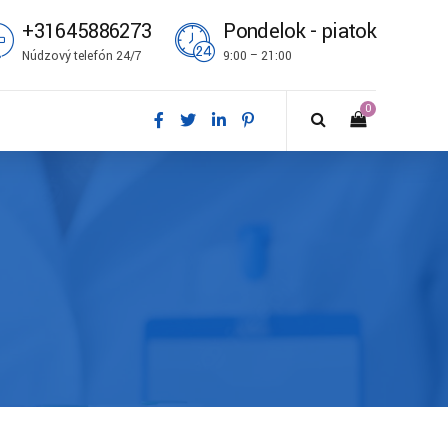
+31645886273
Pondelok - piatok
Núdzový telefón 24/7
9:00 – 21:00
0
ål