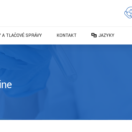
 A TLAČOVÉ SPRÁVY
KONTAKT
JAZYKY
DA – Dansk
DE – Deutsch
EN – English
ES – Español
ine
FR – Français
FI – Suomi
IT – Italiano
NO – Norsk bokm