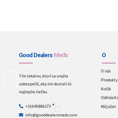
Good Dealers
Meds
O
O nás
Tím lekárov, ktorí sa snažia
Produkty
zabezpečiť, aby ste dostali tú
Košík
najlepšiu liečbu.
Odhlásiť 
+31645886273
Môj účet
info@gooddealersmeds.com