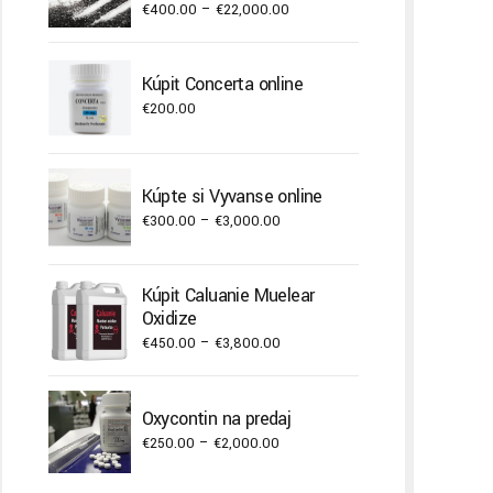
%.
Price
€
400.00
–
€
22,000.00
range:
€400.00
Kúpiť Concerta online
through
€
200.00
€22,000.00
Kúpte si Vyvanse online
Price
€
300.00
–
€
3,000.00
range:
€300.00
Kúpiť Caluanie Muelear
through
Oxidize
€3,000.00
Price
€
450.00
–
€
3,800.00
range:
€450.00
Oxycontin na predaj
through
Price
€
250.00
–
€
2,000.00
€3,800.00
range: