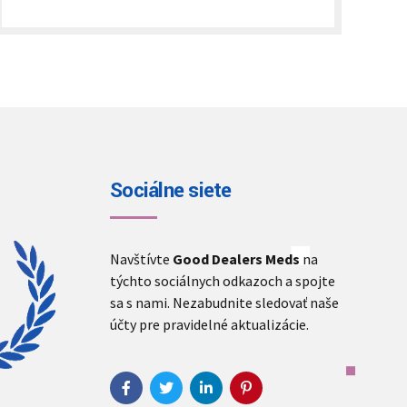
€250.00
through
€2,000.00
Sociálne siete
Navštívte
Good Dealers Meds
na
týchto sociálnych odkazoch a spojte
sa s nami. Nezabudnite sledovať naše
účty pre pravidelné aktualizácie.