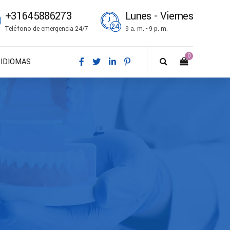
+31645886273
Lunes - Viernes
Teléfono de emergencia 24/7
9 a. m. - 9 p. m.
0
IDIOMAS
DA – Dansk
DE – Deutsch
EN – English
ES – Español
FR – Français
FI – Suomi
IT – Italiano
NO – Norsk bokmål