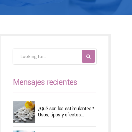
SK – Slovenčina
SL – Slovenščina
中文 (简体)
Mensajes recientes
¿Qué son los estimulantes?
Usos, tipos y efectos
secundarios