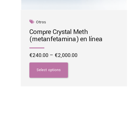
Otros
Compre Crystal Meth
(metanfetamina) en línea
Price
€
240.00
–
€
2,000.00
range:
This
€240.00
product
Select options
through
has
€2,000.00
multiple
variants.
The
options
may
be
chosen