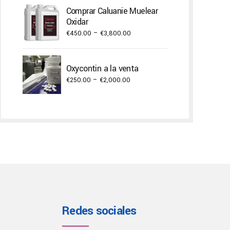
€300.00
Comprar Caluanie Muelear
through
Oxidar
€3,000.00
Price
€
450.00
–
€
3,800.00
range:
€450.00
Oxycontin a la venta
through
Price
€
250.00
–
€
2,000.00
€3,800.00
range:
€250.00
through
€2,000.00
Redes sociales