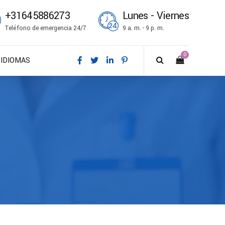
+31645886273
Lunes - Viernes
Teléfono de emergencia 24/7
9 a. m. - 9 p. m.
0
IDIOMAS
DA – Dansk
DE – Deutsch
EN – English
ES – Español
FR – Français
FI – Suomi
IT – Italiano
NO – Norsk bokmål