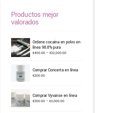
Productos mejor
valorados
Ordene cocaína en polvo en
línea 98.8% pura
Price
€
400.00
–
€
22,000.00
range:
€400.00
Comprar Concerta en línea
through
€
200.00
€22,000.00
Comprar Vyvanse en línea
Price
€
300.00
–
€
3,000.00
range: