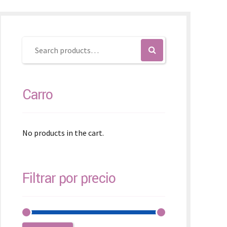
SK – Slovenčina
SL – Slovenščina
中文 (简体)
Carro
No products in the cart.
Filtrar por precio