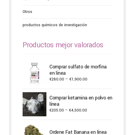
Otros
productos químicos de investigación
Productos mejor valorados
Comprar sulfato de morfina
en línea
Price
€
280.00
–
€
1,900.00
range:
€280.00
Comprar ketamina en polvo en
through
línea
€1,900.00
Price
€
205.00
–
€
4,500.00
range:
€205.00
through
Ordene Fat Banana en línea