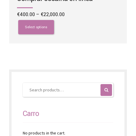
Price
€
400.00
–
€
22,000.00
range:
This
€400.00
product
Select options
through
has
€22,000.00
multiple
variants.
The
options
may
be
chosen
on
the
product
page
Carro
No products in the cart.