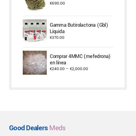
€4,500.00
€
690.00
Gamma Butirolactona (Gbl)
Líquida
€
370.00
Comprar 4MMC (mefedrona)
en línea
Price
€
240.00
–
€
2,000.00
range:
€240.00
through
€2,000.00
Good Dealers
Meds