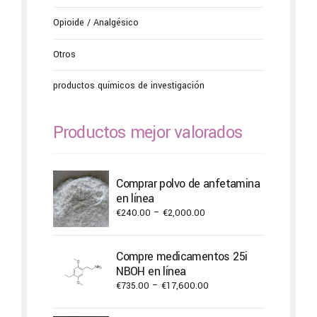
Opioide / Analgésico
Otros
productos químicos de investigación
Productos mejor valorados
Comprar polvo de anfetamina
en línea
Price
€
240.00
–
€
2,000.00
range:
€240.00
Compre medicamentos 25i
through
NBOH en línea
€2,000.00
Price
€
735.00
–
€
17,600.00
range:
€735.00