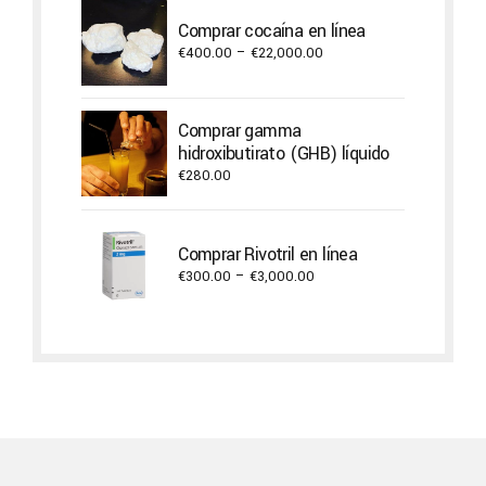
through
Comprar cocaína en línea
€17,600.00
Price
€
400.00
–
€
22,000.00
range:
€400.00
through
Comprar gamma
€22,000.00
hidroxibutirato (GHB) líquido
€
280.00
Comprar Rivotril en línea
Price
€
300.00
–
€
3,000.00
range:
€300.00
through
€3,000.00