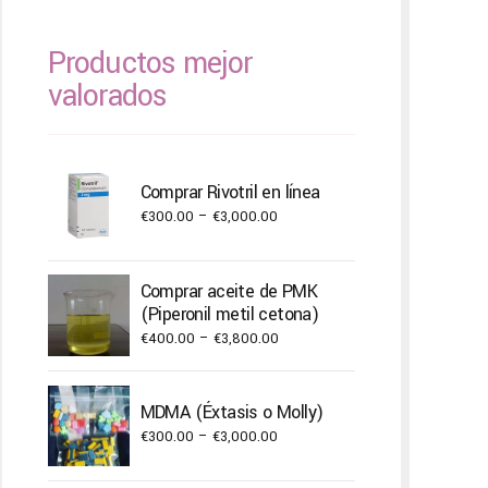
Productos mejor
valorados
Comprar Rivotril en línea
Price
€
300.00
–
€
3,000.00
range:
€300.00
Comprar aceite de PMK
through
(Piperonil metil cetona)
€3,000.00
Price
€
400.00
–
€
3,800.00
range:
€400.00
MDMA (Éxtasis o Molly)
through
Price
€
300.00
–
€
3,000.00
€3,800.00
range: