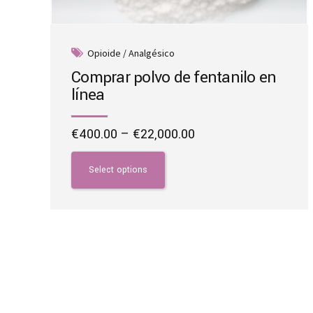
Opioide / Analgésico
Comprar polvo de fentanilo en
línea
Price
€
400.00
–
€
22,000.00
range:
This
€400.00
product
Select options
through
has
€22,000.00
multiple
variants.
The
options
may
be
chosen