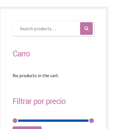
SK – Slovenčina
SL – Slovenščina
中文 (简体)
Carro
No products in the cart.
Filtrar por precio