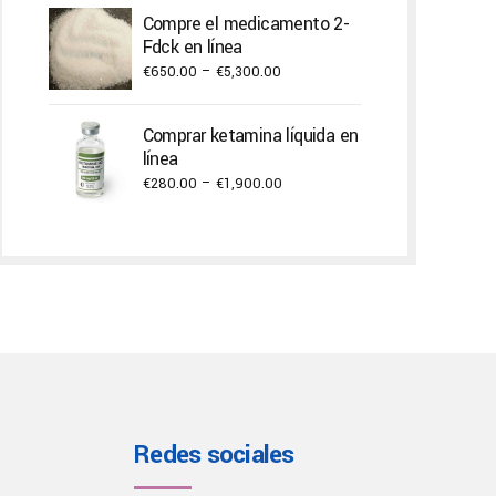
€300.00
Compre el medicamento 2-
through
Fdck en línea
€3,000.00
Price
€
650.00
–
€
5,300.00
range:
€650.00
Comprar ketamina líquida en
through
línea
€5,300.00
Price
€
280.00
–
€
1,900.00
range:
€280.00
through
€1,900.00
Redes sociales