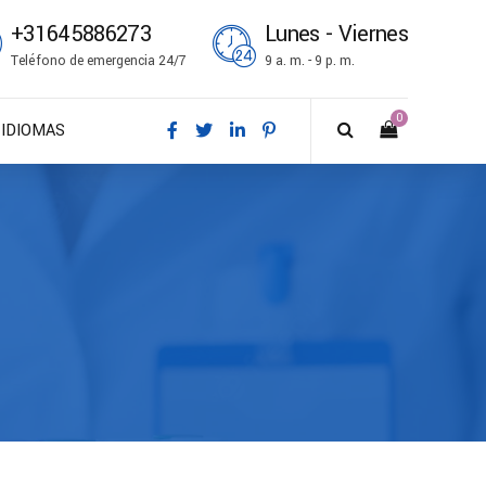
+31645886273
Lunes - Viernes
Teléfono de emergencia 24/7
9 a. m. - 9 p. m.
0
IDIOMAS
DA – Dansk
DE – Deutsch
EN – English
ES – Español
FR – Français
FI – Suomi
IT – Italiano
NO – Norsk bokmål