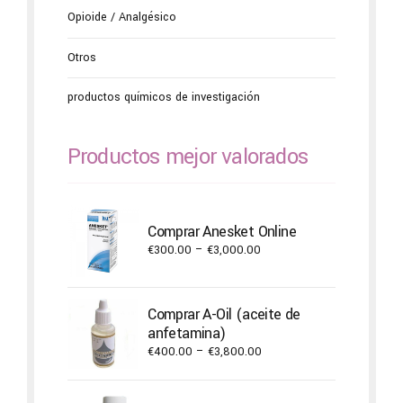
Opioide / Analgésico
Otros
productos químicos de investigación
Productos mejor valorados
Comprar Anesket Online
Price
€
300.00
–
€
3,000.00
range:
€300.00
through
Comprar A-Oil (aceite de
€3,000.00
anfetamina)
Price
€
400.00
–
€
3,800.00
range:
€400.00