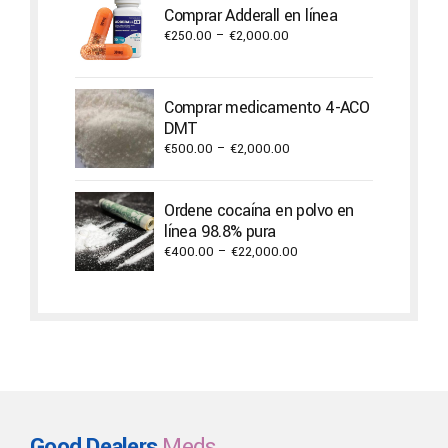
through
Comprar Adderall en línea
€3,800.00
Price
€
250.00
–
€
2,000.00
range:
€250.00
through
Comprar medicamento 4-ACO
€2,000.00
DMT
Price
€
500.00
–
€
2,000.00
range:
€500.00
Ordene cocaína en polvo en
through
línea 98.8% pura
€2,000.00
Price
€
400.00
–
€
22,000.00
range:
€400.00
through
€22,000.00
Good Dealers
Meds