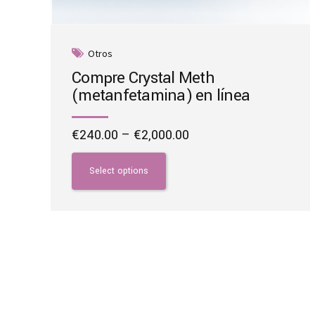
Otros
Compre Crystal Meth
(metanfetamina) en línea
Price
€
240.00
–
€
2,000.00
range:
This
€240.00
product
Select options
through
has
€2,000.00
multiple
variants.
The
options
may
be
chosen