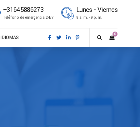
+31645886273
Lunes - Viernes
Teléfono de emergencia 24/7
9 a. m. - 9 p. m.
0
IDIOMAS
DA – Dansk
DE – Deutsch
EN – English
ES – Español
FR – Français
FI – Suomi
IT – Italiano
NO – Norsk bokmål