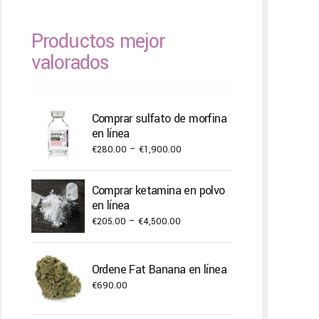
Productos mejor
valorados
Comprar sulfato de morfina
en línea
Price
€
280.00
–
€
1,900.00
range:
€280.00
Comprar ketamina en polvo
through
en línea
€1,900.00
Price
€
205.00
–
€
4,500.00
range:
€205.00
Ordene Fat Banana en línea
through
€
690.00
€4,500.00