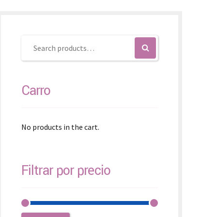
SK – Slovenčina
SL – Slovenščina
中文 (简体)
Carro
No products in the cart.
Filtrar por precio