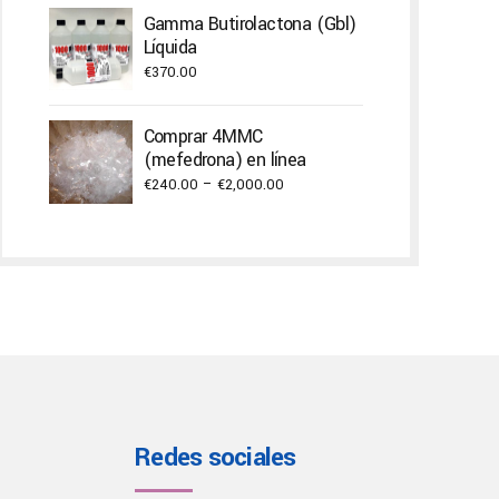
Gamma Butirolactona (Gbl)
Líquida
€
370.00
Comprar 4MMC
(mefedrona) en línea
Price
€
240.00
–
€
2,000.00
range:
€240.00
through
€2,000.00
Redes sociales