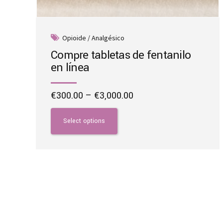
Opioide / Analgésico
Compre tabletas de fentanilo
en línea
Price
€
300.00
–
€
3,000.00
range:
This
€300.00
product
Select options
through
has
€3,000.00
multiple
variants.
The
options
may
be
chosen