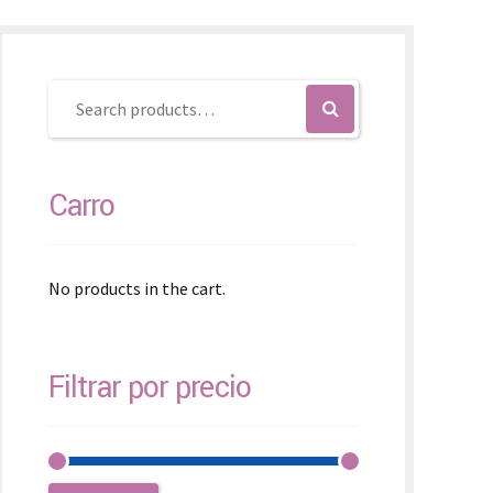
SK – Slovenčina
SL – Slovenščina
中文 (简体)
Carro
No products in the cart.
Filtrar por precio