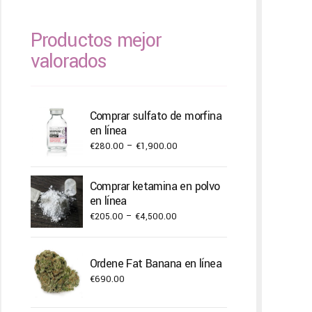
Productos mejor
valorados
Comprar sulfato de morfina
en línea
Price
€
280.00
–
€
1,900.00
range:
€280.00
Comprar ketamina en polvo
through
en línea
€1,900.00
Price
€
205.00
–
€
4,500.00
range:
€205.00
Ordene Fat Banana en línea
through
€
690.00
€4,500.00