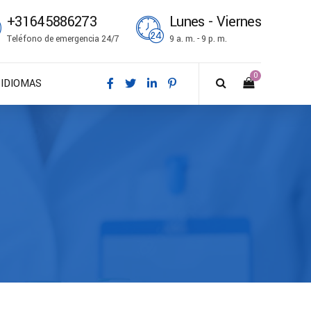
+31645886273
Lunes - Viernes
Teléfono de emergencia 24/7
9 a. m. - 9 p. m.
0
IDIOMAS
DA – Dansk
DE – Deutsch
EN – English
ES – Español
FR – Français
FI – Suomi
IT – Italiano
NO – Norsk bokmål