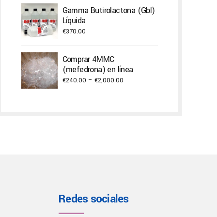
Gamma Butirolactona (Gbl)
Líquida
€
370.00
Comprar 4MMC
(mefedrona) en línea
Price
€
240.00
–
€
2,000.00
range:
€240.00
through
€2,000.00
Redes sociales