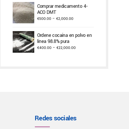
€250.00
Comprar medicamento 4-
through
ACO DMT
€2,000.00
Price
€
500.00
–
€
2,000.00
range:
€500.00
Ordene cocaína en polvo en
through
línea 98.8% pura
€2,000.00
Price
€
400.00
–
€
22,000.00
range:
€400.00
through
€22,000.00
Redes sociales