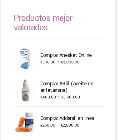
Productos mejor
valorados
Comprar Anesket Online
Price
€
300.00
–
€
3,000.00
range:
€300.00
Comprar A-Oil (aceite de
through
anfetamina)
€3,000.00
Price
€
400.00
–
€
3,800.00
range:
€400.00
Comprar Adderall en línea
through
Price
€
250.00
–
€
2,000.00
€3,800.00
range: