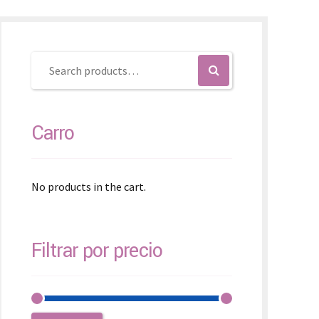
SK – Slovenčina
SL – Slovenščina
中文 (简体)
Carro
No products in the cart.
Filtrar por precio