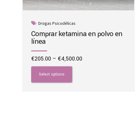
Drogas Psicodélicas
Comprar ketamina en polvo en
línea
Price
€
205.00
–
€
4,500.00
range:
This
€205.00
product
Select options
through
has
€4,500.00
multiple
variants.
The
options
may
be
chosen