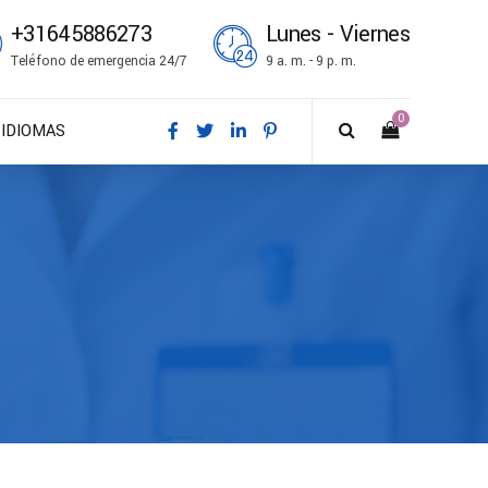
+31645886273
Lunes - Viernes
Teléfono de emergencia 24/7
9 a. m. - 9 p. m.
0
IDIOMAS
DA – Dansk
DE – Deutsch
EN – English
ES – Español
FR – Français
FI – Suomi
IT – Italiano
NO – Norsk bokmål