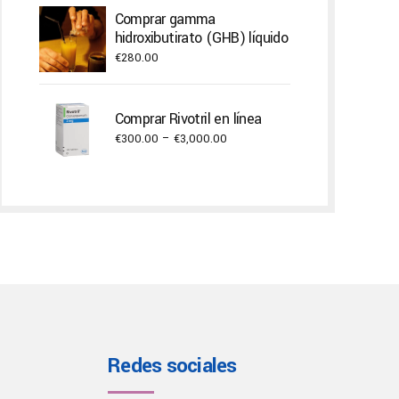
€400.00
Comprar gamma
through
hidroxibutirato (GHB) líquido
€22,000.00
€
280.00
Comprar Rivotril en línea
Price
€
300.00
–
€
3,000.00
range:
€300.00
through
€3,000.00
Redes sociales