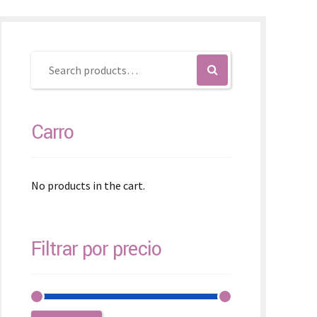
SK – Slovenčina
SL – Slovenščina
中文 (简体)
Carro
No products in the cart.
Filtrar por precio