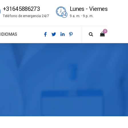
+31645886273
Lunes - Viernes
Teléfono de emergencia 24/7
9 a. m. - 9 p. m.
0
IDIOMAS
DA – Dansk
DE – Deutsch
EN – English
ES – Español
FR – Français
FI – Suomi
IT – Italiano
NO – Norsk bokmål