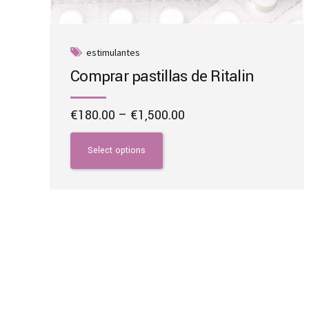
estimulantes
Comprar pastillas de Ritalin
Price
€
180.00
–
€
1,500.00
range:
This
€180.00
product
Select options
through
has
€1,500.00
multiple
variants.
The
options
may
be
chosen
on