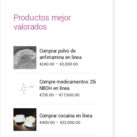
Productos mejor
valorados
Comprar polvo de
anfetamina en línea
Price
€
240.00
–
€
2,000.00
range:
€240.00
Compre medicamentos 25i
through
NBOH en línea
€2,000.00
Price
€
735.00
–
€
17,600.00
range:
€735.00
Comprar cocaína en línea
through
Price
€
400.00
–
€
22,000.00
€17,600.00
range: