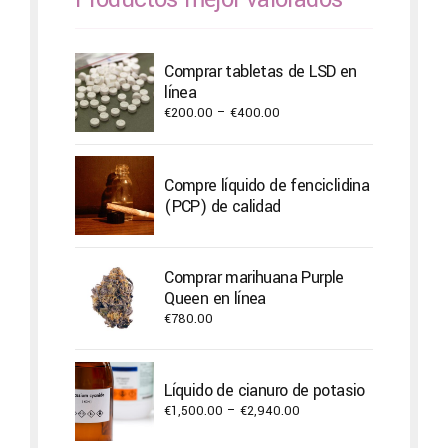
Comprar tabletas de LSD en
línea
Price
€
200.00
–
€
400.00
range:
€200.00
through
Compre líquido de fenciclidina
€400.00
(PCP) de calidad
Comprar marihuana Purple
Queen en línea
€
780.00
Líquido de cianuro de potasio
Price
€
1,500.00
–
€
2,940.00
range: