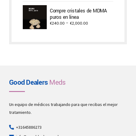
€1,500.00
through
Compre cristales de MDMA
€2,940.00
puros en línea
Price
€
240.00
–
€
2,000.00
range:
€240.00
through
€2,000.00
Good Dealers
Meds
Un equipo de médicos trabajando para que recibas el mejor
tratamiento.
+31645886273