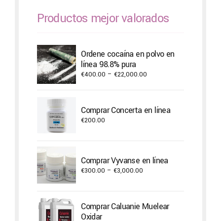
Productos mejor valorados
Ordene cocaína en polvo en
línea 98.8% pura
Price
€
400.00
–
€
22,000.00
range:
€400.00
through
Comprar Concerta en línea
€22,000.00
€
200.00
Comprar Vyvanse en línea
Price
€
300.00
–
€
3,000.00
range:
€300.00
through
Comprar Caluanie Muelear
€3,000.00
Oxidar