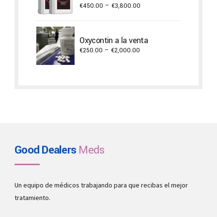
Price
€
450.00
–
€
3,800.00
range:
€450.00
through
Oxycontin a la venta
€3,800.00
Price
€
250.00
–
€
2,000.00
range:
€250.00
through
€2,000.00
Good Dealers
Meds
Un equipo de médicos trabajando para que recibas el mejor
tratamiento.