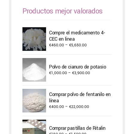
Productos mejor valorados
Compre el medicamento 4-
CEC en línea
Price
€
460.00
–
€
5,650.00
range:
€460.00
through
Polvo de cianuro de potasio
€5,650.00
Price
€
1,000.00
–
€
3,900.00
range:
€1,000.00
through
Comprar polvo de fentanilo en
€3,900.00
línea
Price
€
400.00
–
€
22,000.00
range:
€400.00
through
Comprar pastillas de Ritalin
€22,000.00