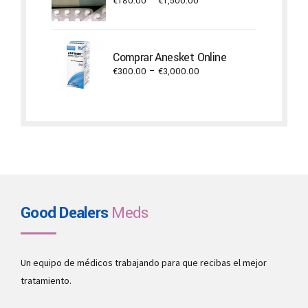
Price
€
180.00
–
€
1,500.00
range:
€180.00
through
Comprar Anesket Online
€1,500.00
Price
€
300.00
–
€
3,000.00
range:
€300.00
through
€3,000.00
Good Dealers
Meds
Un equipo de médicos trabajando para que recibas el mejor
tratamiento.