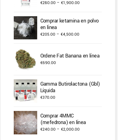
Price
€
280.00
–
€
1,900.00
range:
€280.00
Comprar ketamina en polvo
through
en línea
€1,900.00
Price
€
205.00
–
€
4,500.00
range:
€205.00
Ordene Fat Banana en línea
through
€
690.00
€4,500.00
Gamma Butirolactona (Gbl)
Líquida
€
370.00
Comprar 4MMC
(mefedrona) en línea
Price
€
240.00
–
€
2,000.00
range: