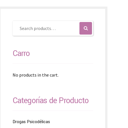
SK – Slovenčina
SL – Slovenščina
中文 (简体)
Carro
No products in the cart.
Categorías de Producto
Drogas Psicodélicas