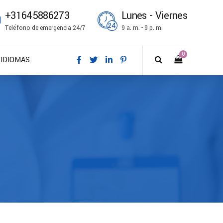
+31645886273
Lunes - Viernes
Teléfono de emergencia 24/7
9 a. m. - 9 p. m.
0
IDIOMAS
DA – Dansk
DE – Deutsch
EN – English
ES – Español
FR – Français
FI – Suomi
IT – Italiano
NO – Norsk bokmål