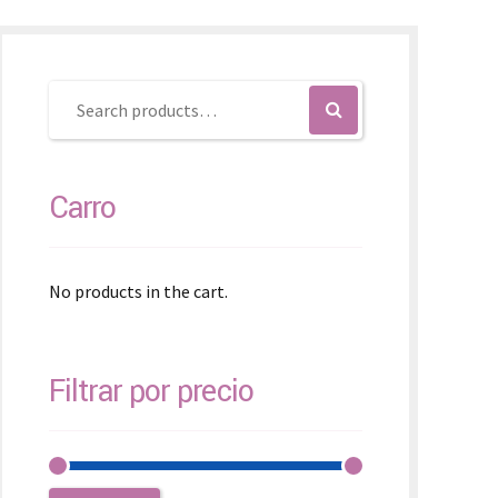
SK – Slovenčina
SL – Slovenščina
中文 (简体)
Carro
No products in the cart.
Filtrar por precio