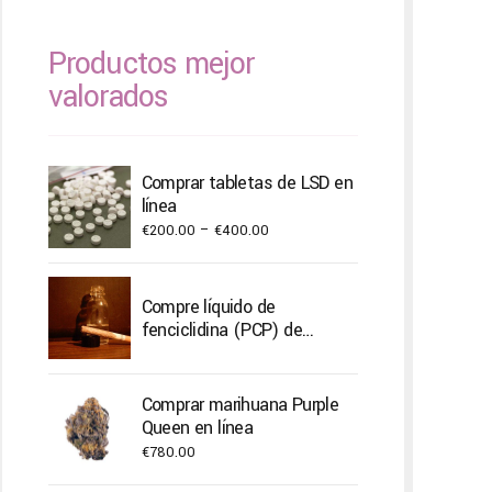
Productos mejor
valorados
Comprar tabletas de LSD en
línea
Price
€
200.00
–
€
400.00
range:
€200.00
Compre líquido de
through
fenciclidina (PCP) de
€400.00
calidad
Comprar marihuana Purple
Queen en línea
€
780.00