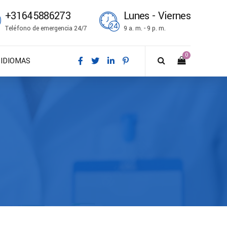
+31645886273
Lunes - Viernes
Teléfono de emergencia 24/7
9 a. m. - 9 p. m.
0
IDIOMAS
DA – Dansk
DE – Deutsch
EN – English
ES – Español
FR – Français
FI – Suomi
IT – Italiano
NO – Norsk bokmål