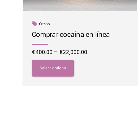
Otros
Comprar cocaína en línea
Price
€
400.00
–
€
22,000.00
range:
This
€400.00
product
Select options
through
has
€22,000.00
multiple
variants.
The
options
may
be
chosen
on