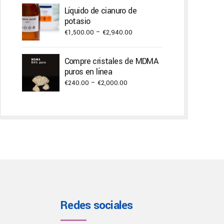
Líquido de cianuro de
potasio
Price
€
1,500.00
–
€
2,940.00
range:
€1,500.00
Compre cristales de MDMA
through
puros en línea
€2,940.00
Price
€
240.00
–
€
2,000.00
range:
€240.00
through
€2,000.00
Redes sociales