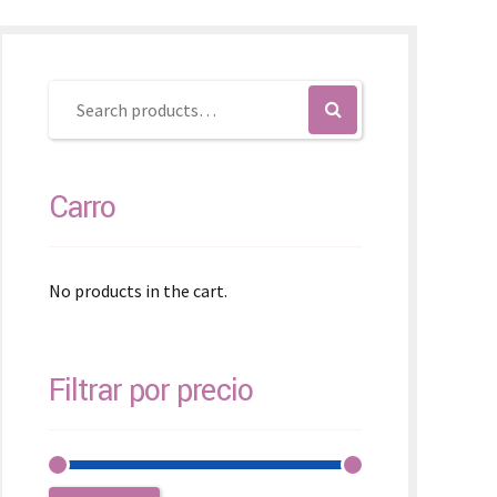
SK – Slovenčina
SL – Slovenščina
中文 (简体)
Carro
No products in the cart.
Filtrar por precio