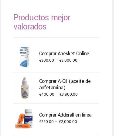
Productos mejor
valorados
Comprar Anesket Online
Price
€
300.00
–
€
3,000.00
range:
€300.00
Comprar A-Oil (aceite de
through
anfetamina)
€3,000.00
Price
€
400.00
–
€
3,800.00
range:
€400.00
Comprar Adderall en línea
through
Price
€
250.00
–
€
2,000.00
€3,800.00
range: