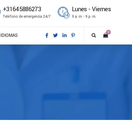
+31645886273
Lunes - Viernes
Teléfono de emergencia 24/7
9 a. m. - 9 p. m.
0
IDIOMAS
DA – Dansk
DE – Deutsch
EN – English
ES – Español
FR – Français
FI – Suomi
IT – Italiano
NO – Norsk bokmål