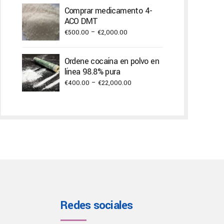
€250.00
Comprar medicamento 4-
through
ACO DMT
€2,000.00
Price
€
500.00
–
€
2,000.00
range:
€500.00
Ordene cocaína en polvo en
through
línea 98.8% pura
€2,000.00
Price
€
400.00
–
€
22,000.00
range:
€400.00
through
€22,000.00
Redes sociales