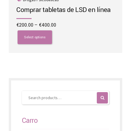
Comprar tabletas de LSD en línea
Price
€
200.00
–
€
400.00
range:
This
€200.00
product
Select options
through
has
€400.00
multiple
variants.
The
options
may
be
chosen
on
the
product
page
Carro