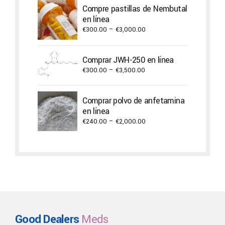
Compre pastillas de Nembutal
through
en línea
€2,000.00
Price
€
300.00
–
€
3,000.00
range:
€300.00
Comprar JWH-250 en línea
through
Price
€
300.00
–
€
3,500.00
€3,000.00
range:
€300.00
Comprar polvo de anfetamina
through
en línea
€3,500.00
Price
€
240.00
–
€
2,000.00
range:
€240.00
through
€2,000.00
Good Dealers
Meds