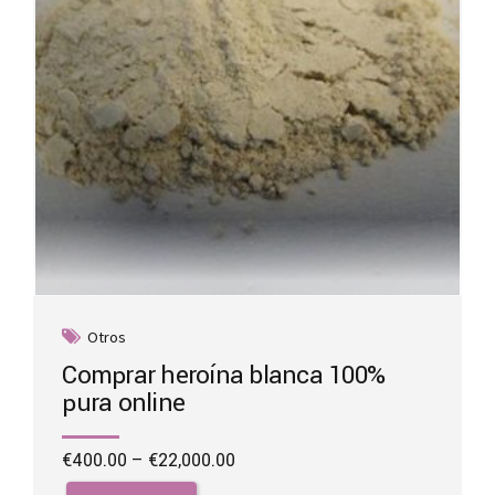
on
the
product
page
Otros
Comprar heroína blanca 100%
pura online
Price
€
400.00
–
€
22,000.00
range:
This