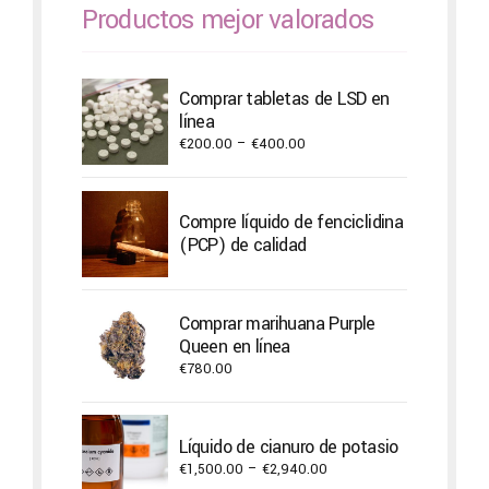
Productos mejor valorados
Comprar tabletas de LSD en
línea
Price
€
200.00
–
€
400.00
range:
€200.00
through
Compre líquido de fenciclidina
€400.00
(PCP) de calidad
Comprar marihuana Purple
Queen en línea
€
780.00
Líquido de cianuro de potasio
Price
€
1,500.00
–
€
2,940.00