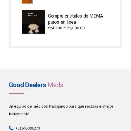
range:
€1,500.00
through
Compre cristales de MDMA
€2,940.00
puros en línea
Price
€
240.00
–
€
2,000.00
range:
€240.00
through
€2,000.00
Good Dealers
Meds
Un equipo de médicos trabajando para que recibas el mejor
tratamiento.
+31645886273