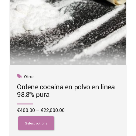
page
Otros
Ordene cocaína en polvo en línea
98.8% pura
Price
€
400.00
–
€
22,000.00
range:
This
€400.00
product
Select options
through
has
€22,000.00
multiple