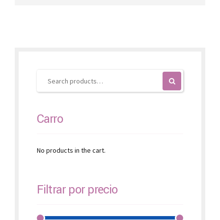
variants.
The
options
may
be
chosen
on
the
product
page
Carro
No products in the cart.
Filtrar por precio