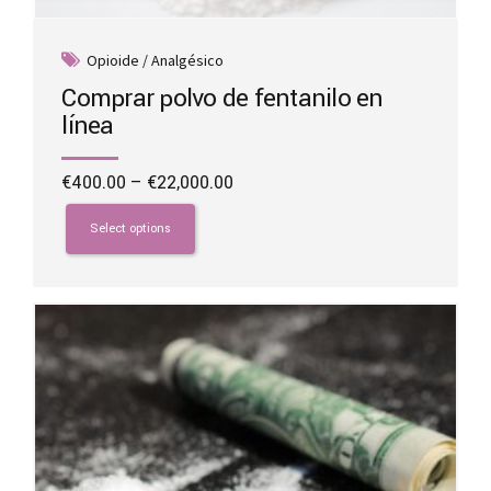
Opioide / Analgésico
Comprar polvo de fentanilo en
línea
Price
€
400.00
–
€
22,000.00
range:
This
€400.00
product
Select options
through
has
€22,000.00
multiple
variants.
The
options
may
be
chosen
on
the
product