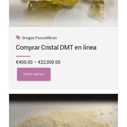
Drogas Psicodélicas
Comprar Cristal DMT en línea
Price
€
400.00
–
€
22,000.00
range:
This
€400.00
product
Select options
through
has
€22,000.00
multiple
variants.
The
options
may
be
chosen