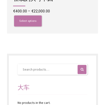
Price
€
400.00
–
€
22,000.00
range:
This
€400.00
product
Select options
through
has
€22,000.00
multiple
variants.
The
options
may
be
chosen
on
the
product
page
大车
No products in the cart.