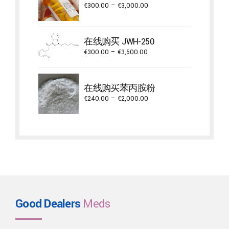
€2,000.00
Price
€
300.00
–
€
3,000.00
range:
€300.00
through
在线购买 JWH-250
€3,000.00
Price
€
300.00
–
€
3,500.00
range:
€300.00
through
在线购买苯丙胺粉
€3,500.00
Price
€
240.00
–
€
2,000.00
range:
€240.00
through
€2,000.00
Good Dealers
Meds