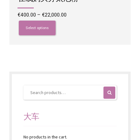
Price
€
400.00
–
€
22,000.00
range:
This
€400.00
product
Select options
through
has
€22,000.00
multiple
variants.
The
options
may
be
chosen
on
the
product
page
大车
No products in the cart.