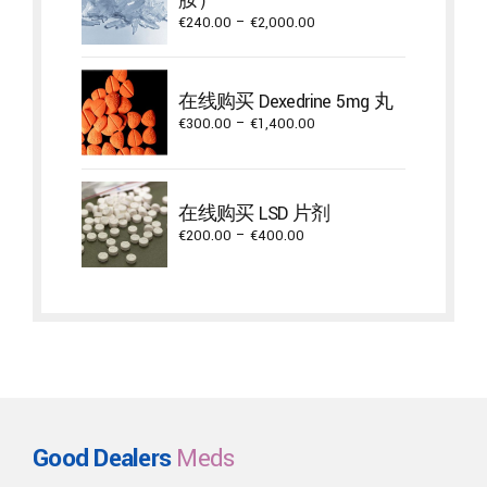
胺）
Price
€
240.00
–
€
2,000.00
range:
€240.00
through
在线购买 Dexedrine 5mg 丸
€2,000.00
Price
€
300.00
–
€
1,400.00
range:
€300.00
through
在线购买 LSD 片剂
€1,400.00
Price
€
200.00
–
€
400.00
range:
€200.00
through
€400.00
Good Dealers
Meds