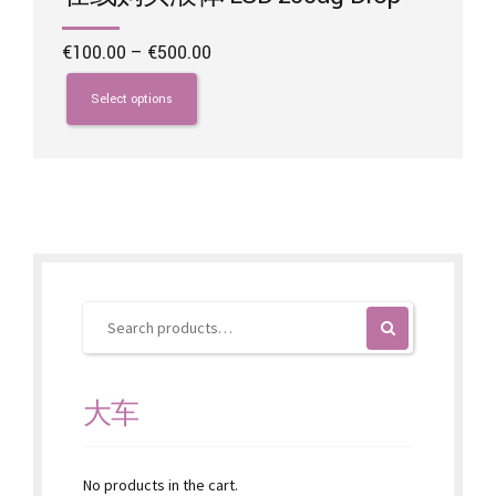
Price
€
100.00
–
€
500.00
range:
This
€100.00
product
Select options
through
has
€500.00
multiple
variants.
The
options
may
be
chosen
on
the
product
page
大车
No products in the cart.