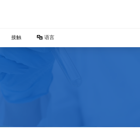
接触
语言
DA – Dansk
DE – Deutsch
EN – English
ES – Español
FR – Français
FI – Suomi
IT – Italiano
NO – Norsk bokmål