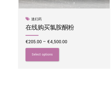
迷幻药
在线购买氯胺酮粉
Price
€
205.00
–
€
4,500.00
range:
This
€205.00
product
Select options
through
has
€4,500.00
multiple
variants.
The
options
may
be
chosen
on