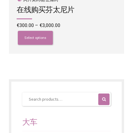
在线购买芬太尼片
Price
€
300.00
–
€
3,000.00
range:
This
€300.00
product
Select options
through
has
€3,000.00
multiple
variants.
The
options
may
be
chosen
on
the
product
page
大车