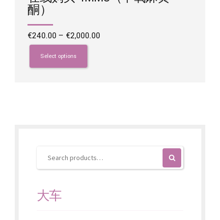
酮）
Price
€
240.00
–
€
2,000.00
range:
This
€240.00
product
Select options
through
has
€2,000.00
multiple
variants.
The
options
may
be
chosen
on
the
product
page
大车