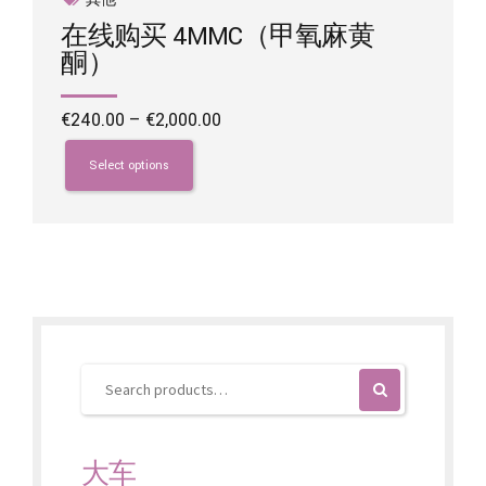
在线购买 4MMC（甲氧麻黄
酮）
Price
€
240.00
–
€
2,000.00
range:
This
€240.00
product
Select options
through
has
€2,000.00
multiple
variants.
The
options
may
be
chosen
on
the
product
page
大车