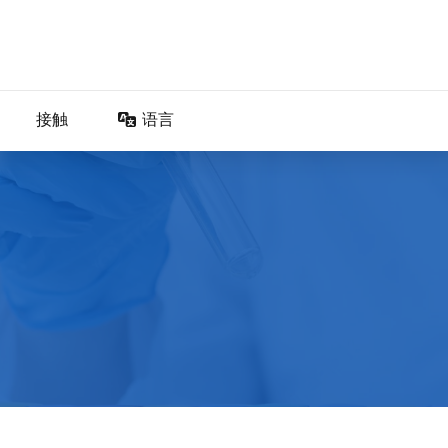
接触
语言
DA – Dansk
DE – Deutsch
EN – English
ES – Español
FR – Français
FI – Suomi
IT – Italiano
NO – Norsk bokmål