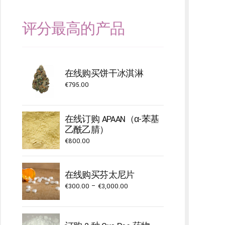
评分最高的产品
在线购买饼干冰淇淋
€
795.00
在线订购 APAAN（α-苯基
乙酰乙腈）
€
800.00
在线购买芬太尼片
Price
€
300.00
–
€
3,000.00
range:
€300.00
through