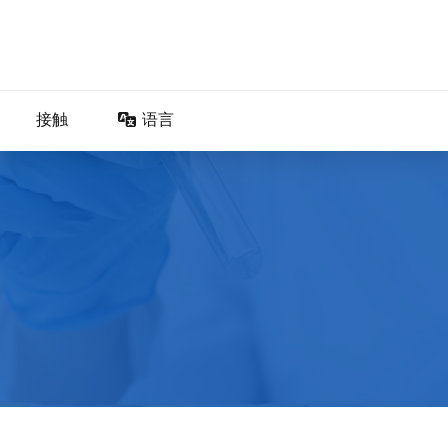
接触
语言
DA – Dansk
DE – Deutsch
EN – English
ES – Español
FR – Français
FI – Suomi
IT – Italiano
NO – Norsk bokmål