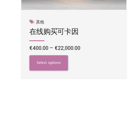
其他
在线购买可卡因
Price
€
400.00
–
€
22,000.00
range:
This
€400.00
product
Select options
through
has
€22,000.00
multiple
variants.
The
options
may
be
chosen
on