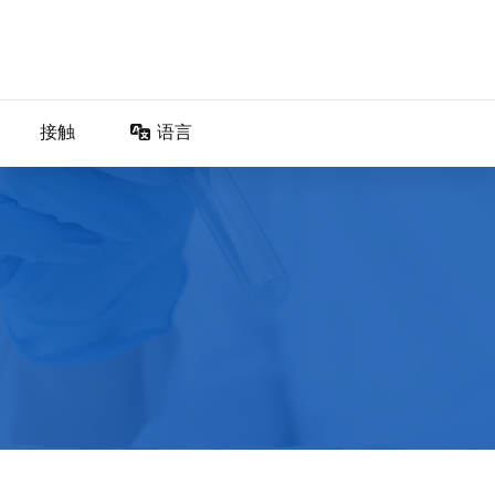
接触
语言
DA – Dansk
DE – Deutsch
EN – English
ES – Español
FR – Français
FI – Suomi
IT – Italiano
NO – Norsk bokmål