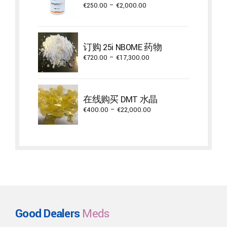
Price
€
250.00
–
€
2,000.00
range:
€250.00
through
订购 25i NBOME 药物
€2,000.00
Price
€
720.00
–
€
17,300.00
range:
€720.00
through
在线购买 DMT 水晶
€17,300.00
Price
€
400.00
–
€
22,000.00
range:
€400.00
through
€22,000.00
Good Dealers
Meds