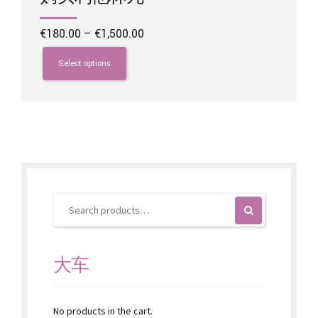
Price
€
180.00
–
€
1,500.00
range:
This
€180.00
product
Select options
through
has
€1,500.00
multiple
variants.
The
options
may
be
chosen
on
the
product
page
大车
No products in the cart.