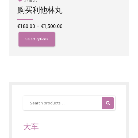
购买利他林丸
Price
€
180.00
–
€
1,500.00
range:
This
€180.00
product
Select options
through
has
€1,500.00
multiple
variants.
The
options
may
be
chosen
on
the
product
page
大车