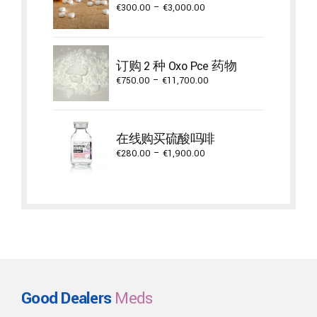
Price
€
300.00
–
€
3,000.00
range:
€300.00
through
订购 2 种 Oxo Pce 药物
€3,000.00
Price
€
750.00
–
€
11,700.00
range:
€750.00
through
在线购买硫酸吗啡
€11,700.00
Price
€
280.00
–
€
1,900.00
range:
€280.00
through
€1,900.00
Good Dealers
Meds