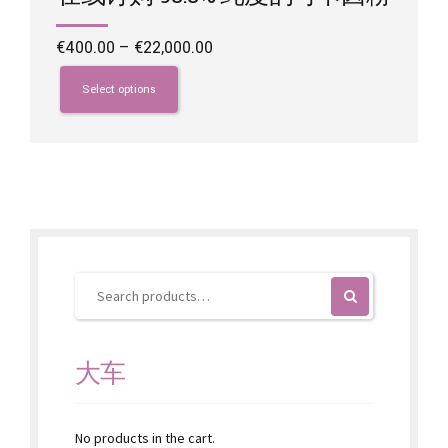
Price
€
400.00
–
€
22,000.00
range:
This
€400.00
product
Select options
through
has
€22,000.00
multiple
variants.
The
options
may
be
chosen
on
the
product
page
大车
No products in the cart.