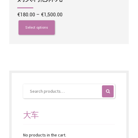
Price
€
180.00
–
€
1,500.00
range:
This
€180.00
product
Select options
through
has
€1,500.00
multiple
variants.
The
options
may
be
chosen
on
the
product
page
大车
No products in the cart.