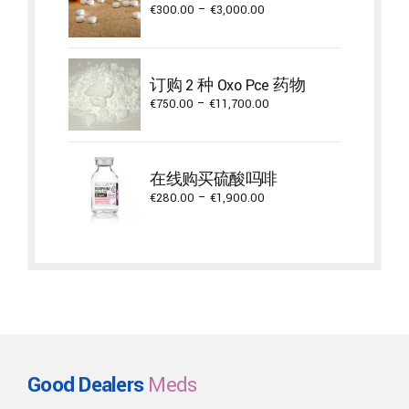
Price
€
300.00
–
€
3,000.00
range:
€300.00
through
订购 2 种 Oxo Pce 药物
€3,000.00
Price
€
750.00
–
€
11,700.00
range:
€750.00
through
在线购买硫酸吗啡
€11,700.00
Price
€
280.00
–
€
1,900.00
range:
€280.00
through
€1,900.00
Good Dealers
Meds