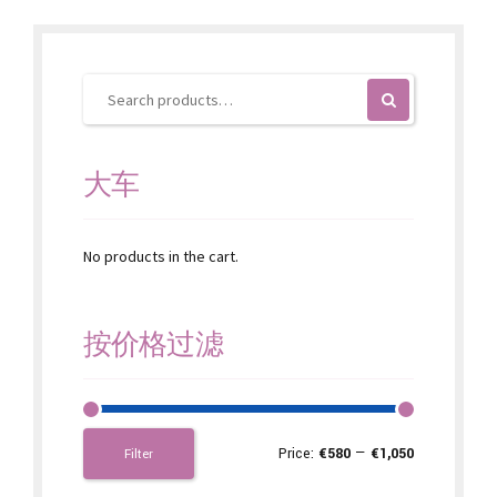
大车
No products in the cart.
按价格过滤
Price:
€580
—
€1,050
Filter